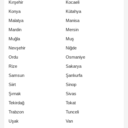
Kırşehir
Kocaeli
Konya
Kütahya
Malatya
Manisa
Mardin
Mersin
Muğla
Muş
Nevşehir
Niğde
Ordu
Osmaniye
Rize
Sakarya
Samsun
Şanlıurfa
Siirt
Sinop
Şırnak
Sivas
Tekirdağ
Tokat
Trabzon
Tunceli
Uşak
Van