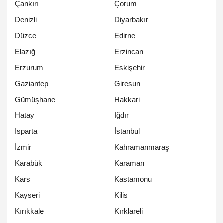
Çankırı
Çorum
Denizli
Diyarbakır
Düzce
Edirne
Elazığ
Erzincan
Erzurum
Eskişehir
Gaziantep
Giresun
Gümüşhane
Hakkari
Hatay
Iğdır
Isparta
İstanbul
İzmir
Kahramanmaraş
Karabük
Karaman
Kars
Kastamonu
Kayseri
Kilis
Kırıkkale
Kırklareli