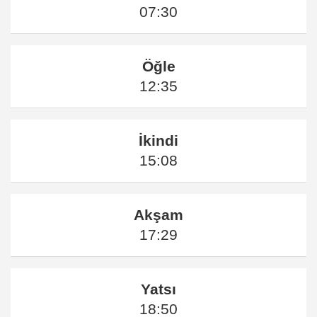
07:30
Öğle
12:35
İkindi
15:08
Akşam
17:29
Yatsı
18:50