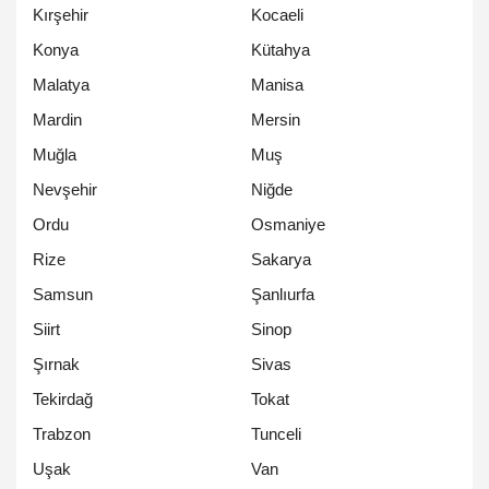
Kırşehir
Kocaeli
Konya
Kütahya
Malatya
Manisa
Mardin
Mersin
Muğla
Muş
Nevşehir
Niğde
Ordu
Osmaniye
Rize
Sakarya
Samsun
Şanlıurfa
Siirt
Sinop
Şırnak
Sivas
Tekirdağ
Tokat
Trabzon
Tunceli
Uşak
Van