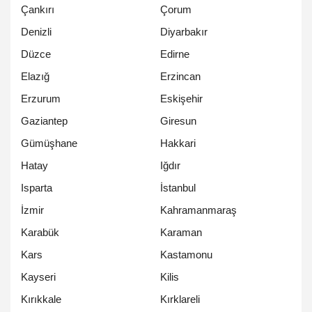
Çankırı
Çorum
Denizli
Diyarbakır
Düzce
Edirne
Elazığ
Erzincan
Erzurum
Eskişehir
Gaziantep
Giresun
Gümüşhane
Hakkari
Hatay
Iğdır
Isparta
İstanbul
İzmir
Kahramanmaraş
Karabük
Karaman
Kars
Kastamonu
Kayseri
Kilis
Kırıkkale
Kırklareli