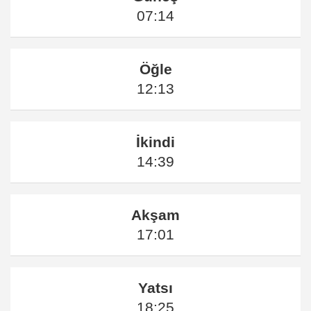
07:14
Öğle
12:13
İkindi
14:39
Akşam
17:01
Yatsı
18:25