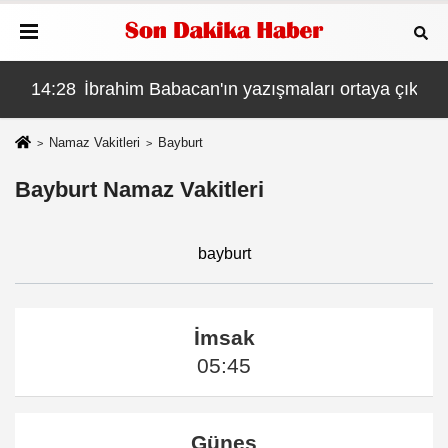
GÜVENLİK SORUNU MU VAR?
1'de kaldı
14:28
İbrahim Babacan'ın yazışmaları ortaya çıktı: D
14:
Namaz Vakitleri
Bayburt
Bayburt Namaz Vakitleri
bayburt
İmsak
05:45
Güneş