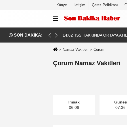
Künye
İletişim
Çerez Politikası
G
SON DAKİKA:
LAR TARTIŞILIYOR. ORTADA BİR MİLLİ GÜVENLİK SORUNU MU VAR
14:02
ISS HAKKINDA ORTAYA ATI
Namaz Vakitleri
Çorum
Çorum Namaz Vakitleri
İmsak
Güneş
06:06
07:36