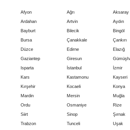
Afyon
Ağrı
Aksaray
Ardahan
Artvin
Aydın
Bayburt
Bilecik
Bingöl
Bursa
Çanakkale
Çankırı
Düzce
Edirne
Elazığ
Gaziantep
Giresun
Gümüşh
Isparta
İstanbul
İzmir
Kars
Kastamonu
Kayseri
Kırşehir
Kocaeli
Konya
Mardin
Mersin
Muğla
Ordu
Osmaniye
Rize
Siirt
Sinop
Şırnak
Trabzon
Tunceli
Uşak