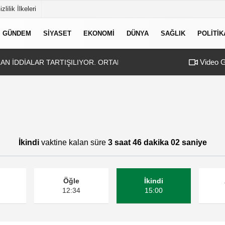
izlilik İlkeleri
GÜNDEM
SIYASET
EKONOMI
DÜNYA
SAĞLIK
POLITIK
Video G
?
LAN İDDİALAR TARTIŞILIYOR. ORTADA BİR MİLLİ GÜVENLİK SORU
İkindi
vaktine kalan süre
3 saat 46 dakika 02 saniye
Öğle
İkindi
12:34
15:00