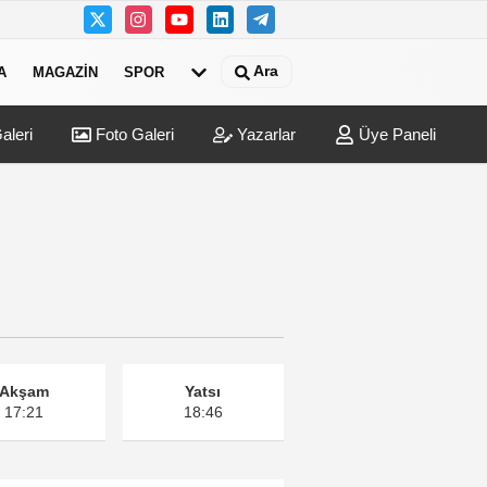
Ara
A
MAGAZIN
SPOR
aleri
Foto Galeri
Yazarlar
Üye Paneli
NU MU VAR?
Akşam
Yatsı
17:21
18:46