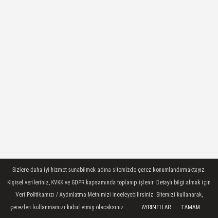
Sizlere daha iyi hizmet sunabilmek adına sitemizde çerez konumlandırmaktayız.
Kişisel verileriniz, KVKK ve GDPR kapsamında toplanıp işlenir. Detaylı bilgi almak için
Veri Politikamızı / Aydınlatma Metnimizi inceleyebilirsiniz. Sitemizi kullanarak,
çerezleri kullanmamızı kabul etmiş olacaksınız.
AYRINTILAR
TAMAM