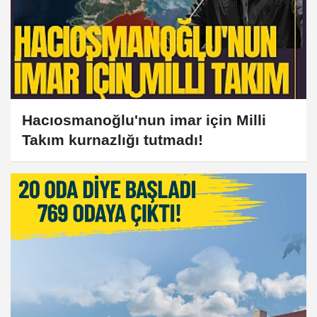
yaratılan milyarlık rantların herkes için binlerce ders
çıkartacak kısa bir öyküsü var. Bu tabloda aynı zamanda
Türk burjuvazinin böyle tatlı kârları gördükten sonra, bir daha
asla üretime dönmeyeceğinin/dönemeyeceğinin de acı
gerçeği yatıyor
Hacıosmanoğlu'nun imar için Milli
Takım kurnazlığı tutmadı!