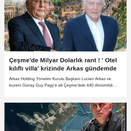
Çeşme'de Milyar Dolarlık rant ! ' Otel
kılıflı villa' krizinde Arkas gündemde
Arkas Holding Yönetim Kurulu Başkanı Lucien Arkas ve
kuzeni Günay Guy Pagy’e ait Çeşme’deki 440 dönümlük
makilik doğal SİT alanı, 1,5 yıl içinde Ankara’dan alınan
'süper izin’le ve ışık hızıyla turizm arsasına dönüştürüldü. Bu
arsanın üzerinde şimdi tahmini kazancı 500 milyon Euro
olacak 34 odalı bir turizm projesi yükselecek. Ancak otel
olarak sunulan projenin de aslında 769 konutluk bir rezidans
yatırımı olduğu konuşuluyor. Çeşme’deki denize nazır bu
projede, Türkiye’de artık rutin hale gelen bir kalem vuruşuyla