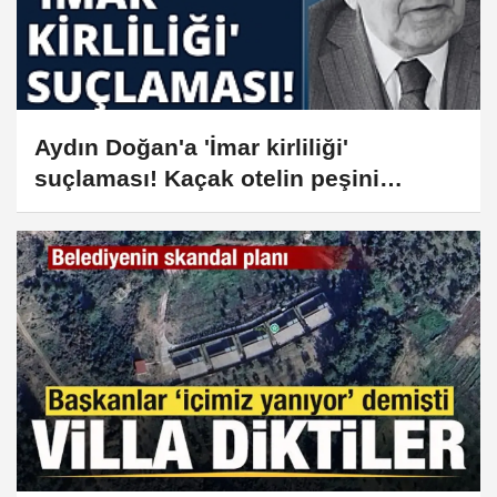
Aydın Doğan'a 'İmar kirliliği'
suçlaması! Kaçak otelin peşini
bırakmıyor