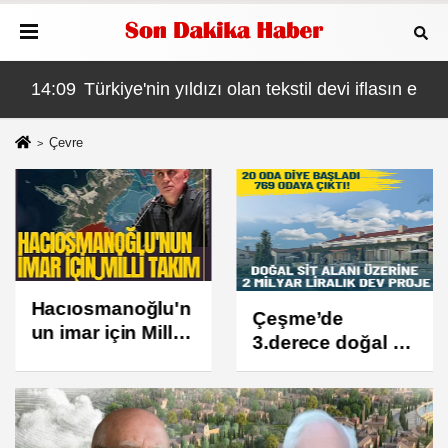
asın eşiğinde
14:16
Özgür Özel'in rüşvetçi başkanları! Değişim va
Çevre
Hacıosmanoğlu'n
Çeşme’de
un imar için Milli
3.derece doğal sit
Takım kurnazlığı
alanı üzerine 2
tutmadı!
milyar liralık rant
projesi