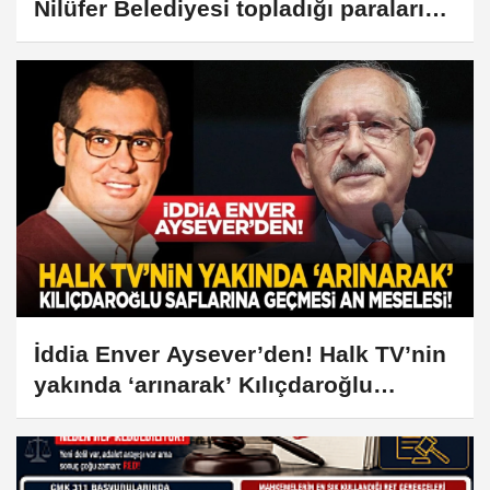
Nilüfer Belediyesi topladığı paraları
CHP Genel Merkezi'ne göndermiş
İddia Enver Aysever’den! Halk TV’nin
yakında ‘arınarak’ Kılıçdaroğlu
saflarına geçmesi an meselesi!