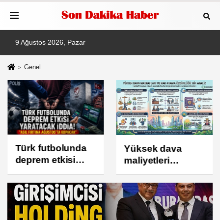
9 Ağustos 2026, Pazar
Genel
Türk futbolunda
Yüksek dava
deprem etkisi
maliyetleri
yaratacak iddia!
vatandaşın
"Asıl fırtına
adalete erişimini
Ağustos'ta
zorlaştırıyor mu?
kopacak"