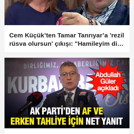
Cem Küçük’ten Tamar Tanrıyar’a 'rezil
rüsva olursun' çıkışı: "Hamileyim diye
tehdit ettiğin..."