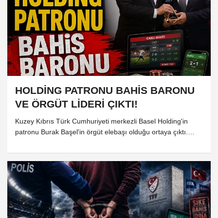
HOLDİNG PATRONU BAHİS BARONU
VE ÖRGÜT LİDERİ ÇIKTI!
Kuzey Kıbrıs Türk Cumhuriyeti merkezli Basel Holding'in
patronu Burak Başel'in örgüt elebaşı olduğu ortaya çıktı.
Başel, kamuoyunda daha önce KKTC'de "Yılın Girişimcisi"
ödülünü almasıyla gündeme gelmişti.