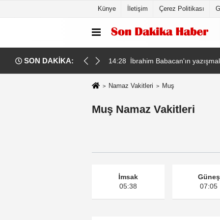
Künye
İletişim
Çerez Politikası
G
SON DAKİKA:
de kaldı
14:28
İbrahim Babacan'ın yazışmalar
Namaz Vakitleri
Muş
Muş Namaz Vakitleri
İmsak
Güneş
05:38
07:05