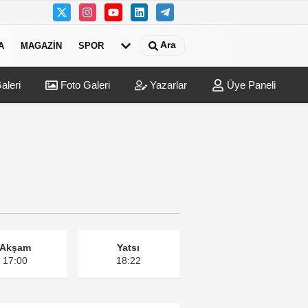
Ara
A
MAGAZIN
SPOR
aleri
Foto Galeri
Yazarlar
Üye Paneli
lyonluk düğünün ardından dava şoku!
14:02
ISS H
Akşam
Yatsı
17:00
18:22