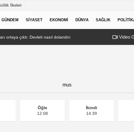
izlilik İlkeleri
GÜNDEM
SIYASET
EKONOMI
DÜNYA
SAĞLIK
POLITIK
Video G
ı ortaya çıktı: Devleti nasıl dolandırmışlar?
14:26
Como'daki 165 mi
mus
Öğle
İkindi
12:08
14:39