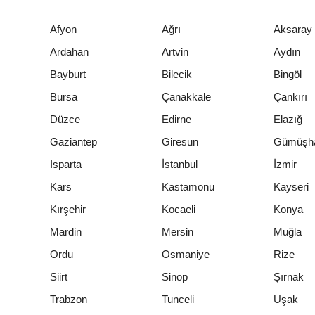
Afyon
Ağrı
Aksaray
Ardahan
Artvin
Aydın
Bayburt
Bilecik
Bingöl
Bursa
Çanakkale
Çankırı
Düzce
Edirne
Elazığ
Gaziantep
Giresun
Gümüşh
Isparta
İstanbul
İzmir
Kars
Kastamonu
Kayseri
Kırşehir
Kocaeli
Konya
Mardin
Mersin
Muğla
Ordu
Osmaniye
Rize
Siirt
Sinop
Şırnak
Trabzon
Tunceli
Uşak