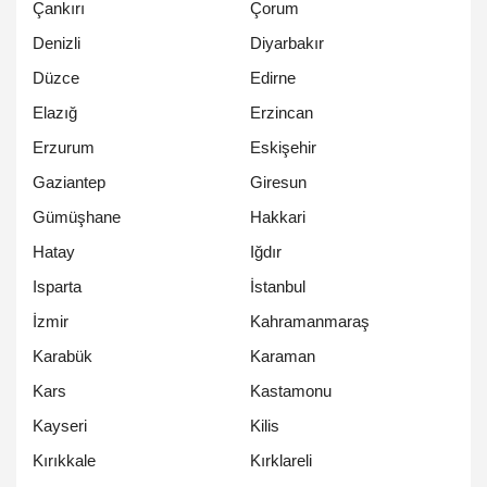
Çankırı
Çorum
Denizli
Diyarbakır
Düzce
Edirne
Elazığ
Erzincan
Erzurum
Eskişehir
Gaziantep
Giresun
Gümüşhane
Hakkari
Hatay
Iğdır
Isparta
İstanbul
İzmir
Kahramanmaraş
Karabük
Karaman
Kars
Kastamonu
Kayseri
Kilis
Kırıkkale
Kırklareli