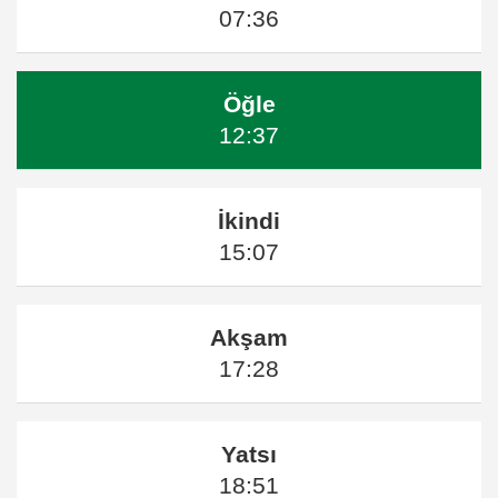
07:36
Öğle
12:37
İkindi
15:07
Akşam
17:28
Yatsı
18:51