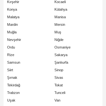
Kırşehir
Kocaeli
Konya
Kütahya
Malatya
Manisa
Mardin
Mersin
Muğla
Muş
Nevşehir
Niğde
Ordu
Osmaniye
Rize
Sakarya
Samsun
Şanlıurfa
Siirt
Sinop
Şırnak
Sivas
Tekirdağ
Tokat
Trabzon
Tunceli
Uşak
Van