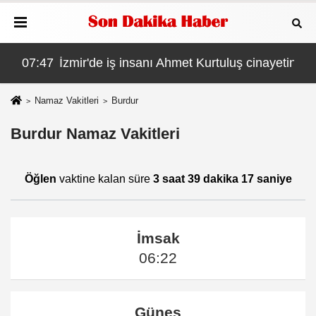
07:47
İzmir'de iş insanı Ahmet Kurtuluş cinayetinin ki
06:
Namaz Vakitleri
Burdur
Burdur Namaz Vakitleri
Öğlen
vaktine kalan süre
3 saat 39 dakika 17 saniye
İmsak
06:22
Güneş