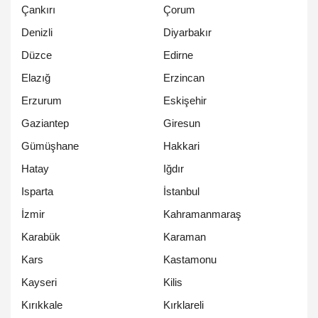
Çankırı
Çorum
Denizli
Diyarbakır
Düzce
Edirne
Elazığ
Erzincan
Erzurum
Eskişehir
Gaziantep
Giresun
Gümüşhane
Hakkari
Hatay
Iğdır
Isparta
İstanbul
İzmir
Kahramanmaraş
Karabük
Karaman
Kars
Kastamonu
Kayseri
Kilis
Kırıkkale
Kırklareli