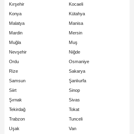
Kırşehir
Kocaeli
Konya
Kütahya
Malatya
Manisa
Mardin
Mersin
Muğla
Muş
Nevşehir
Niğde
Ordu
Osmaniye
Rize
Sakarya
Samsun
Şanlıurfa
Siirt
Sinop
Şırnak
Sivas
Tekirdağ
Tokat
Trabzon
Tunceli
Uşak
Van