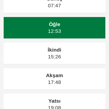
07:47
Öğle
12:53
İkindi
15:26
Akşam
17:48
Yatsı
19:08