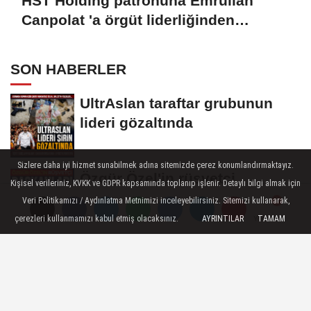
HST Holding patronuna Emrullah
Canpolat 'a örgüt liderliğinden
iddianame hazırlandı.. Tüm
malvarlığına el konuldu
SON HABERLER
UltrAslan taraftar grubunun
lideri gözaltında
Sizlere daha iyi hizmet sunabilmek adına sitemizde çerez konumlandırmaktayız.
Özgür Özel'in rüşvetçi
Kişisel verileriniz, KVKK ve GDPR kapsamında toplanıp işlenir. Detaylı bilgi almak için
başkanları! Değişim vaadi
Veri Politikamızı / Aydınlatma Metnimizi inceleyebilirsiniz. Sitemizi kullanarak,
havada...
çerezleri kullanmamızı kabul etmiş olacaksınız.
AYRINTILAR
TAMAM
Yorumlar
Yorumlar
Türkiye'nin yıldızı olan tekstil
devi iflasın eşiğinde
YENİ Parti'de çerçeve yasa