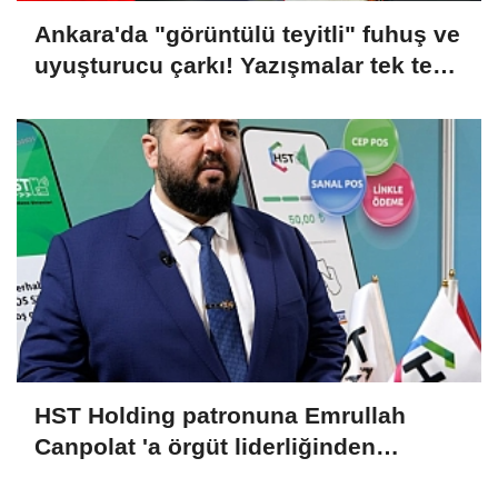
Ankara'da "görüntülü teyitli" fuhuş ve
uyuşturucu çarkı! Yazışmalar tek tek
dosyaya girdi
HST Holding patronuna Emrullah
Canpolat 'a örgüt liderliğinden
iddianame hazırlandı.. Tüm