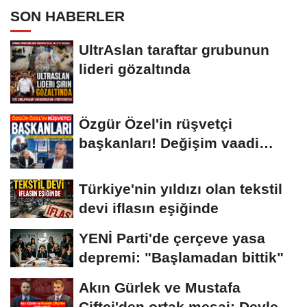
malvarlığına el konuldu
SON HABERLER
UltrAslan taraftar grubunun
lideri gözaltında
Özgür Özel'in rüşvetçi
başkanları! Değişim vaadi
havada...
Türkiye'nin yıldızı olan tekstil
devi iflasın eşiğinde
YENİ Parti'de çerçeve yasa
depremi: "Başlamadan bittik"
Akın Gürlek ve Mustafa
Çiftçi'den ortak mesaj: Devlet