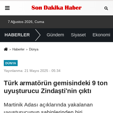
7 Ağustos 2026, Cuma
HABERLER
Gündem
Siyaset
Ekonomi
Haberler
Dünya
DÜNYA
Yayınlanma: 21 Mayıs 2025 - 05:34
Türk armatörün gemisindeki 9 ton
uyuşturucu Zindaşti'nin çıktı
Martinik Adası açıklarında yakalanan
uyuşturucunun sahiplerinden biri,