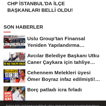
CHP İSTANBUL'DA İLÇE
BAŞKANLARI BELLİ OLDU!
SON HABERLER
Uslu Group'tan Finansal
Yeniden Yapılandırma
başvurusu
Avcılar Belediye Başkanı Utku
Caner Çaykara için tahliye
kararı
Cehennem Melekleri üyesi
Ömer Boyraz infaz edilmişti!
Sır perdesi...
Borç patladı icra fırladı