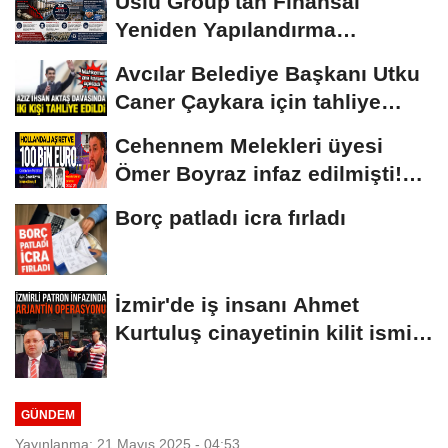
Uslu Group'tan Finansal
Yeniden Yapılandırma
başvurusu
Avcılar Belediye Başkanı Utku
Caner Çaykara için tahliye
kararı
Cehennem Melekleri üyesi
Ömer Boyraz infaz edilmişti!
Sır perdesi...
Borç patladı icra fırladı
İzmir'de iş insanı Ahmet
Kurtuluş cinayetinin kilit ismi
S.K'nın...
GÜNDEM
Yayınlanma: 21 Mayıs 2025 - 04:53