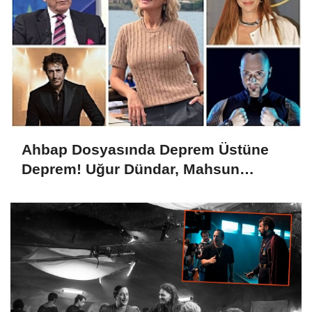
Ahbap Dosyasında Deprem Üstüne
Deprem! Uğur Dündar, Mahsun
Kırmızıgül, Gülben Ergen, Hayko
Cepkin...