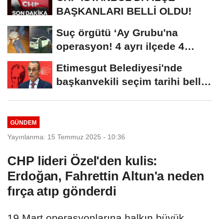
BAŞKANLARI BELLİ OLDU!
Suç örgütü ‘Ay Grubu'na
operasyon! 4 ayrı ilçede 4
farklı...
Etimesgut Belediyesi'nde
başkanvekili seçim tarihi belli
oldu
GÜNDEM
Yayınlanma: 15 Temmuz 2025 - 10:36
CHP lideri Özel'den kulis:
Erdoğan, Fahrettin Altun'a neden
fırça atıp gönderdi
19 Mart operasyonlarına halkın büyük