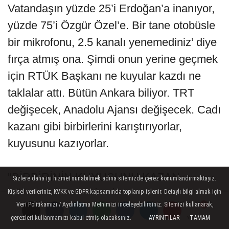
Vatandaşın yüzde 25’i Erdoğan’a inanıyor,
yüzde 75’i Özgür Özel’e. Bir tane otobüsle
bir mikrofonu, 2.5 kanalı yenemediniz’ diye
fırça atmış ona. Şimdi onun yerine geçmek
için RTÜK Başkanı ne kuyular kazdı ne
taklalar attı. Bütün Ankara biliyor. TRT
değişecek, Anadolu Ajansı değişecek. Cadı
kazanı gibi birbirlerini karıştırıyorlar,
kuyusunu kazıyorlar.
"BİRBİRİNİN KUYUSUNU KAZAN
Sizlere daha iyi hizmet sunabilmek adına sitemizde çerez konumlandırmaktayız.
TÜKENMİŞ AKP İKTİDARI"
Kişisel verileriniz, KVKK ve GDPR kapsamında toplanıp işlenir. Detaylı bilgi almak için
Veri Politikamızı / Aydınlatma Metnimizi inceleyebilirsiniz. Sitemizi kullanarak,
çerezleri kullanmamızı kabul etmiş olacaksınız.
AYRINTILAR
TAMAM
Yorumlar
Yorumlar
Yorumlar
Yorumlar
Bir yanda hapiste olmasına rağmen, tutsak