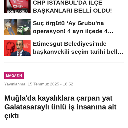
CHP İSTANBUL'DA İLÇE
BAŞKANLARI BELLİ OLDU!
Suç örgütü ‘Ay Grubu'na
operasyon! 4 ayrı ilçede 4
farklı...
Etimesgut Belediyesi'nde
başkanvekili seçim tarihi belli
oldu
MAGAZIN
Yayınlanma: 15 Temmuz 2025 - 18:52
Muğla'da kayalıklara çarpan yat
Galatasaraylı ünlü iş insanına ait
çıktı