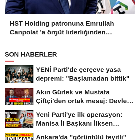
HST Holding patronuna Emrullah
Canpolat 'a örgüt liderliğinden
iddianame hazırlandı.. Tüm
malvarlığına el konuldu
SON HABERLER
YENİ Parti'de çerçeve yasa
depremi: "Başlamadan bittik"
Akın Gürlek ve Mustafa
Çiftçi'den ortak mesaj: Devlet
tepenize...
Yeni Parti'ye ilk operasyon:
Manisa İl Başkanı İlksen
Özalper...
Ankara'da "görüntülü teyitli"