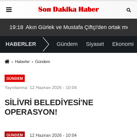
Mahsun Kırmızıgül sahneye damga vurdu
"Başlamadan bittik"
19:18
Akın Gürlek ve Mustafa Çiftçi'den ortak mesaj
19:
HABERLER
Gündem
Siyaset
Ekonomi
Haberler
Gündem
GÜNDEM
Yayınlanma: 12 Haziran 2026 - 10:04
SİLİVRİ BELEDİYESİ'NE
OPERASYON!
12 Haziran 2026 - 10:04
GÜNDEM