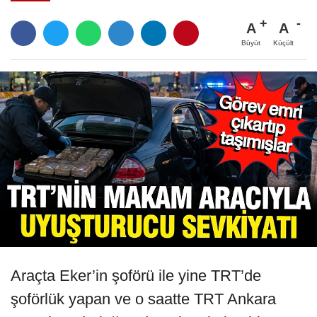
A
A
Büyüt
Küçült
Araçta Eker’in şoförü ile yine TRT’de
şoförlük yapan ve o saatte TRT Ankara