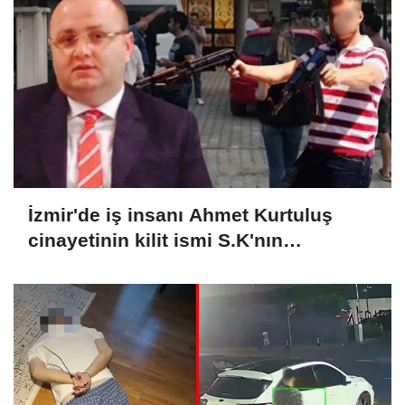
İzmir'de iş insanı Ahmet Kurtuluş
cinayetinin kilit ismi S.K'nın
yakalandığı Arjantin'den Türkiye'ye
iadesine karar verildi