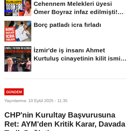
Cehennem Melekleri üyesi
Ömer Boyraz infaz edilmişti!
Sır perdesi...
Borç patladı icra fırladı
İzmir'de iş insanı Ahmet
Kurtuluş cinayetinin kilit ismi
S.K'nın...
GÜNDEM
Yayınlanma: 10 Eylül 2025 - 11:35
CHP'nin Kurultay Başvurusuna
Ret: AYM'den Kritik Karar, Davada