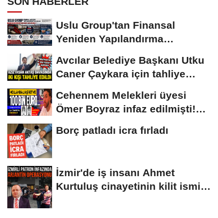
SON HABERLER
Uslu Group'tan Finansal
Yeniden Yapılandırma
başvurusu
Avcılar Belediye Başkanı Utku
Caner Çaykara için tahliye
kararı
Cehennem Melekleri üyesi
Ömer Boyraz infaz edilmişti!
Sır perdesi...
Borç patladı icra fırladı
İzmir'de iş insanı Ahmet
Kurtuluş cinayetinin kilit ismi
S.K'nın...