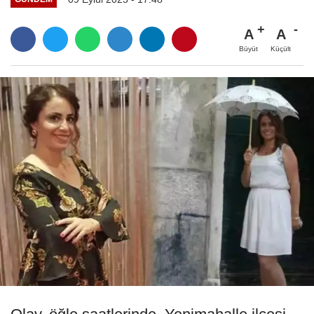
A
A
Büyüt
Küçült