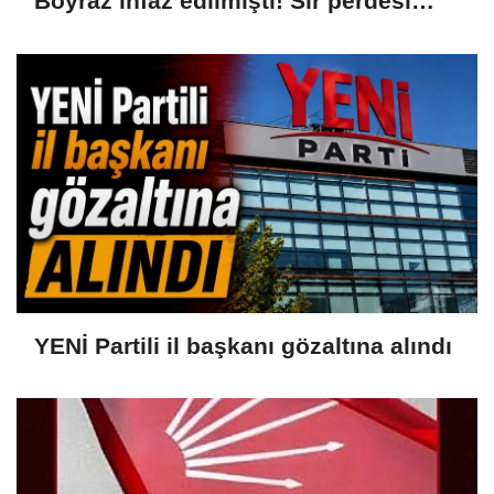
Boyraz infaz edilmişti! Sır perdesi
aralandı: Hollanda aşireti ve 100 bin
Euroluk kanlı infaz
YENİ Partili il başkanı gözaltına alındı