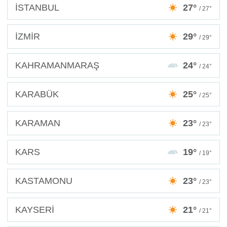
İSTANBUL
27°
/ 27°
İZMİR
29°
/ 29°
KAHRAMANMARAŞ
24°
/ 24°
KARABÜK
25°
/ 25°
KARAMAN
23°
/ 23°
KARS
19°
/ 19°
KASTAMONU
23°
/ 23°
KAYSERİ
21°
/ 21°