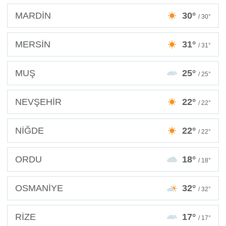
MARDİN
30°
/ 30°
MERSİN
31°
/ 31°
MUŞ
25°
/ 25°
NEVŞEHİR
22°
/ 22°
NİĞDE
22°
/ 22°
ORDU
18°
/ 18°
OSMANİYE
32°
/ 32°
RİZE
17°
/ 17°