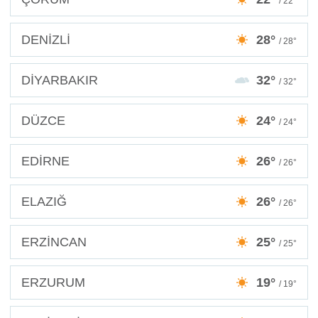
/ 22°
DENİZLİ
28°
/ 28°
DİYARBAKIR
32°
/ 32°
DÜZCE
24°
/ 24°
EDİRNE
26°
/ 26°
ELAZIĞ
26°
/ 26°
ERZİNCAN
25°
/ 25°
ERZURUM
19°
/ 19°