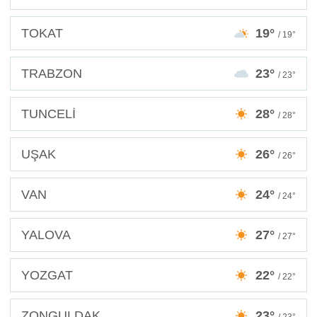
TOKAT
19°
/ 19°
TRABZON
23°
/ 23°
TUNCELİ
28°
/ 28°
UŞAK
26°
/ 26°
VAN
24°
/ 24°
YALOVA
27°
/ 27°
YOZGAT
22°
/ 22°
ZONGULDAK
23°
/ 23°