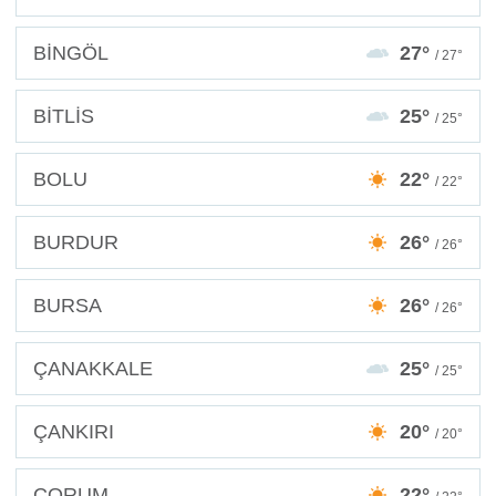
BİNGÖL
27°
/ 27°
BİTLİS
25°
/ 25°
BOLU
22°
/ 22°
BURDUR
26°
/ 26°
BURSA
26°
/ 26°
ÇANAKKALE
25°
/ 25°
ÇANKIRI
20°
/ 20°
ÇORUM
22°