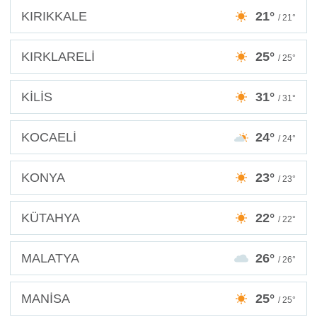
KIRIKKALE
21°
/ 21°
KIRKLARELİ
25°
/ 25°
KİLİS
31°
/ 31°
KOCAELİ
24°
/ 24°
KONYA
23°
/ 23°
KÜTAHYA
22°
/ 22°
MALATYA
26°
/ 26°
MANİSA
25°
/ 25°