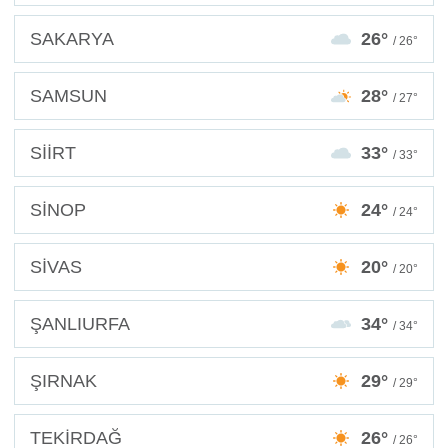
SAKARYA
26°
/ 26°
SAMSUN
28°
/ 27°
SİİRT
33°
/ 33°
SİNOP
24°
/ 24°
SİVAS
20°
/ 20°
ŞANLIURFA
34°
/ 34°
ŞIRNAK
29°
/ 29°
TEKİRDAĞ
26°
/ 26°