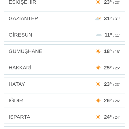
ESKİŞEHİR
23°
/ 23°
GAZİANTEP
31°
/ 31°
GİRESUN
11°
/ 11°
GÜMÜŞHANE
18°
/ 18°
HAKKARİ
25°
/ 25°
HATAY
23°
/ 23°
IĞDIR
26°
/ 26°
ISPARTA
24°
/ 24°