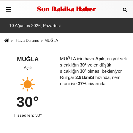
10 Ağustos 2026, Pazartesi
Hava Durumu
MUĞLA
MUĞLA
MUĞLA için hava
Açık
, en yüksek
sıcaklığın
30°
ve en düşük
Açık
sıcaklığın
30°
olması bekleniyor.
Rüzgar
2.91km/S
hızında, nem
oranı ise
37%
civarında.
30°
Hissedilen: 30°