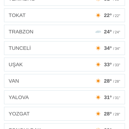
TOKAT
22°
/ 22°
TRABZON
24°
/ 24°
TUNCELİ
34°
/ 34°
UŞAK
33°
/ 33°
VAN
28°
/ 28°
YALOVA
31°
/ 31°
YOZGAT
28°
/ 28°