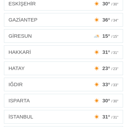
ESKİŞEHİR
30°
/ 30°
GAZİANTEP
36°
/ 34°
GİRESUN
15°
/ 15°
HAKKARİ
31°
/ 31°
HATAY
23°
/ 23°
IĞDIR
33°
/ 33°
ISPARTA
30°
/ 30°
İSTANBUL
31°
/ 31°