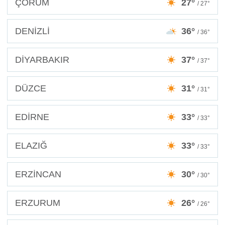
ÇORUM
27°
/ 27°
DENİZLİ
36°
/ 36°
DİYARBAKIR
37°
/ 37°
DÜZCE
31°
/ 31°
EDİRNE
33°
/ 33°
ELAZIĞ
33°
/ 33°
ERZİNCAN
30°
/ 30°
ERZURUM
26°
/ 26°