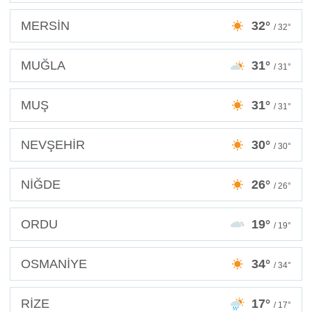
MERSİN
32°
/ 32°
MUĞLA
31°
/ 31°
MUŞ
31°
/ 31°
NEVŞEHİR
30°
/ 30°
NİĞDE
26°
/ 26°
ORDU
19°
/ 19°
OSMANİYE
34°
/ 34°
RİZE
17°
/ 17°