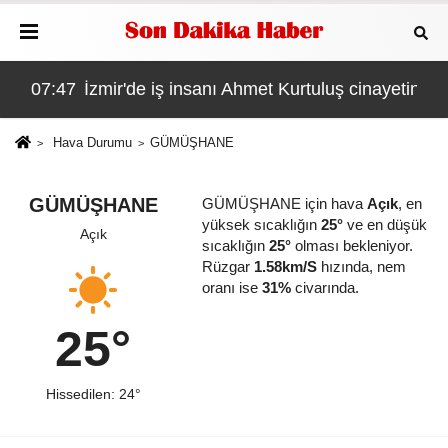
07:47
İzmir'de iş insanı Ahmet Kurtuluş cinayetinin ki
06:
Hava Durumu
GÜMÜŞHANE
GÜMÜŞHANE
GÜMÜŞHANE için hava
Açık
, en
yüksek sıcaklığın
25°
ve en düşük
Açık
sıcaklığın
25°
olması bekleniyor.
Rüzgar
1.58km/S
hızında, nem
oranı ise
31%
civarında.
25°
Hissedilen: 24°