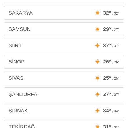
SAKARYA
32°
/ 32°
SAMSUN
29°
/ 27°
SİİRT
37°
/ 37°
SİNOP
26°
/ 26°
SİVAS
25°
/ 25°
ŞANLIURFA
37°
/ 37°
ŞIRNAK
34°
/ 34°
TEKİRDAĞ
31°
/ 31°