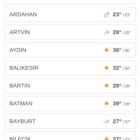
ARDAHAN
23°
/ 23°
ARTVİN
28°
/ 28°
AYDIN
36°
/ 36°
BALIKESİR
32°
/ 32°
BARTIN
28°
/ 28°
BATMAN
39°
/ 39°
BAYBURT
27°
/ 27°
BİLECİK
27°
/ 27°