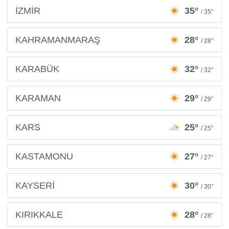
İZMİR
35°
/ 35°
KAHRAMANMARAŞ
28°
/ 28°
KARABÜK
32°
/ 32°
KARAMAN
29°
/ 29°
KARS
25°
/ 25°
KASTAMONU
27°
/ 27°
KAYSERİ
30°
/ 30°
KIRIKKALE
28°
/ 28°