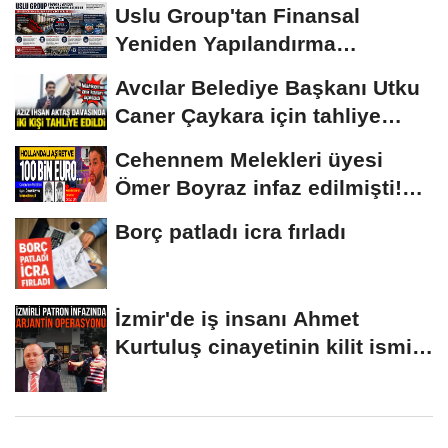
Uslu Group'tan Finansal
Yeniden Yapılandırma
başvurusu
Avcılar Belediye Başkanı Utku
Caner Çaykara için tahliye
kararı
Cehennem Melekleri üyesi
Ömer Boyraz infaz edilmişti!
Sır perdesi...
Borç patladı icra fırladı
İzmir'de iş insanı Ahmet
Kurtuluş cinayetinin kilit ismi
S.K'nın...