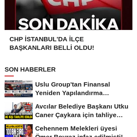
CHP İSTANBUL'DA İLÇE
BAŞKANLARI BELLİ OLDU!
SON HABERLER
Uslu Group'tan Finansal
Yeniden Yapılandırma
başvurusu
Avcılar Belediye Başkanı Utku
Caner Çaykara için tahliye
kararı
Cehennem Melekleri üyesi
Ömer Boyraz infaz edilmişti!