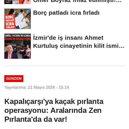
Sır perdesi...
Borç patladı icra fırladı
İzmir'de iş insanı Ahmet
Kurtuluş cinayetinin kilit ismi
S.K'nın...
GÜNDEM
Yayınlanma: 21 Mayıs 2026 - 15:14
Kapalıçarşı'ya kaçak pırlanta
operasyonu: Aralarında Zen
Pırlanta'da da var!