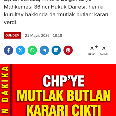
Mahkemesi 36’ncı Hukuk Dairesi, her iki
kurultay hakkında da 'mutlak butlan’ kararı
verdi.
21 Mayıs 2026 - 18:19
GÜNDEM
A
A
Büyüt
Küçült