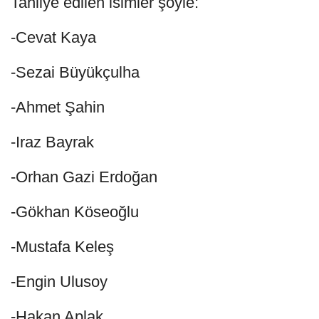
Tahliye edilen isimler şöyle:
-Cevat Kaya
-Sezai Büyükçulha
-Ahmet Şahin
-Iraz Bayrak
-Orhan Gazi Erdoğan
-Gökhan Köseoğlu
-Mustafa Keleş
-Engin Ulusoy
-Hakan Aplak