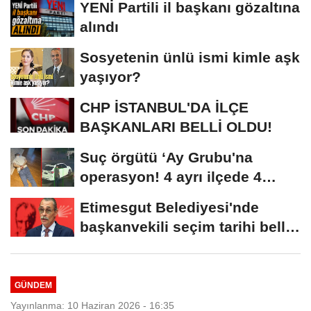
YENİ Partili il başkanı gözaltına
alındı
Sosyetenin ünlü ismi kimle aşk
yaşıyor?
CHP İSTANBUL'DA İLÇE
BAŞKANLARI BELLİ OLDU!
Suç örgütü ‘Ay Grubu'na
operasyon! 4 ayrı ilçede 4
farklı...
Etimesgut Belediyesi'nde
başkanvekili seçim tarihi belli
oldu
GÜNDEM
Yayınlanma: 10 Haziran 2026 - 16:35