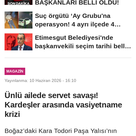
BAŞKANLARI BELLİ OLDU!
Suç örgütü ‘Ay Grubu'na
operasyon! 4 ayrı ilçede 4
farklı...
Etimesgut Belediyesi'nde
başkanvekili seçim tarihi belli
oldu
MAGAZIN
Yayınlanma: 10 Haziran 2026 - 16:10
Ünlü ailede servet savaşı!
Kardeşler arasında vasiyetname
krizi
Boğaz’daki Kara Todori Paşa Yalısı’nın