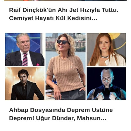
Raif Dinçkök'ün Ahı Jet Hızıyla Tuttu.
Cemiyet Hayatı Kül Kedisini
Konuşuyor, İhanetin Bedeli Ayrılık mı
Oldu?
Ahbap Dosyasında Deprem Üstüne
Deprem! Uğur Dündar, Mahsun
Kırmızıgül, Gülben Ergen, Hayko