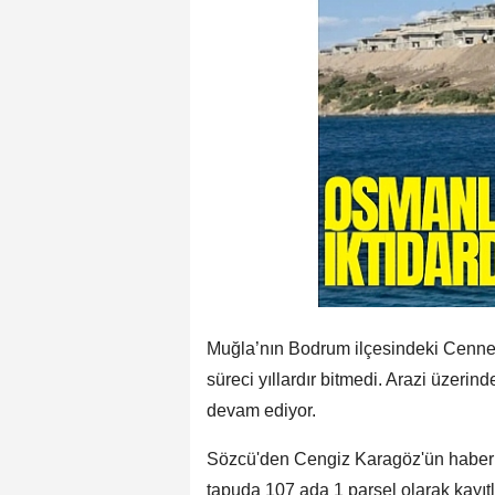
Muğla’nın Bodrum ilçesindeki Cennet
süreci yıllardır bitmedi. Arazi üzerind
devam ediyor.
Sözcü'den Cengiz Karagöz'ün haberin
tapuda 107 ada 1 parsel olarak kayıt