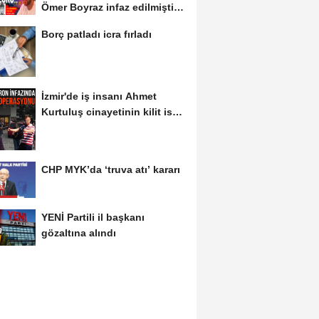
Ömer Boyraz infaz edilmişti!
Sır perdesi...
Borç patladı icra fırladı
İzmir'de iş insanı Ahmet
Kurtuluş cinayetinin kilit ismi
S.K'nın...
CHP MYK’da ‘truva atı’ kararı
YENİ Partili il başkanı
gözaltına alındı