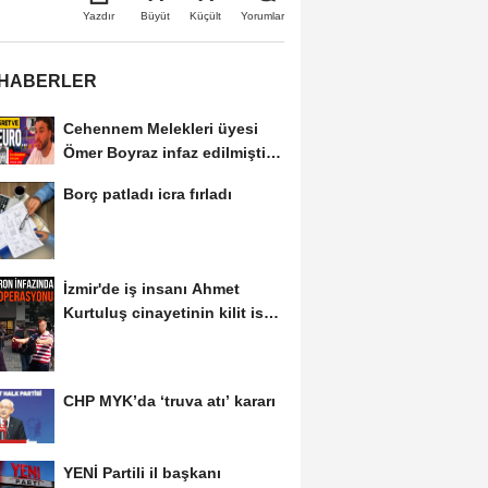
Büyüt
Küçült
Yazdır
Yorumlar
 HABERLER
Cehennem Melekleri üyesi
Ömer Boyraz infaz edilmişti!
Sır perdesi...
Borç patladı icra fırladı
İzmir'de iş insanı Ahmet
Kurtuluş cinayetinin kilit ismi
S.K'nın...
CHP MYK’da ‘truva atı’ kararı
YENİ Partili il başkanı