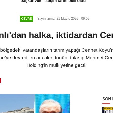
başkanvekili seçim tarihi belli oldu
Yayınlanma: 21 Mayıs 2026 - 09:03
ÇEVRE
ı'dan halka, iktidardan Ce
ölgedeki vatandaşların tarım yaptığı Cennet Koyu’nda
ne’ye devredilen araziler dönüp dolaşıp Mehmet Cen
Holding’in mülkiyetine geçti.
SON