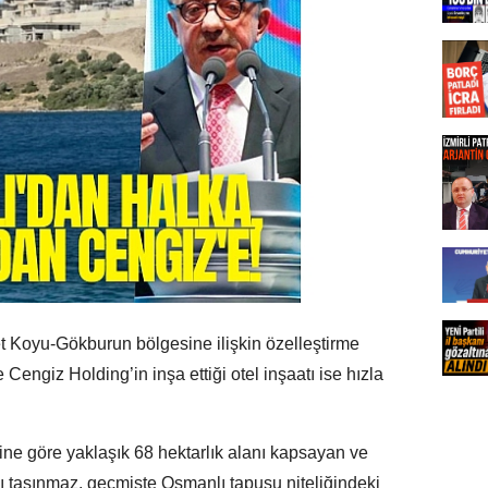
 Koyu-Gökburun bölgesine ilişkin özelleştirme
e Cengiz Holding’in inşa ettiği otel inşaatı ise hızla
e göre yaklaşık 68 hektarlık alanı kapsayan ve
lı taşınmaz, geçmişte Osmanlı tapusu niteliğindeki