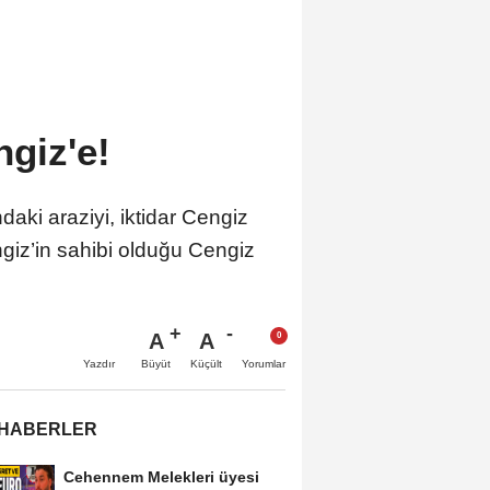
ngiz'e!
ki araziyi, iktidar Cengiz
giz’in sahibi olduğu Cengiz
A
A
Büyüt
Küçült
Yazdır
Yorumlar
 HABERLER
Cehennem Melekleri üyesi