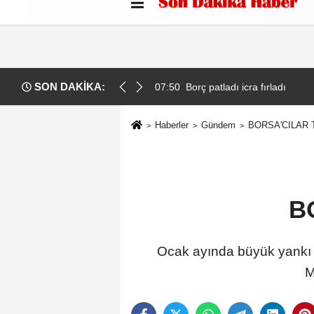
Künye
İletişim
Çerez Politikası
G
SON DAKİKA:
z
07:47
İzmir'de iş insanı Ahmet Kurtu
Haberler
Gündem
BORSA'CILAR 
B
Ocak ayında büyük yankı u
M