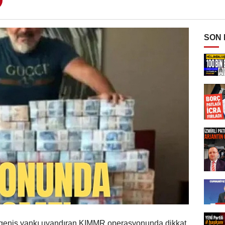
SON
 geniş yankı uyandıran KIMMR operasyonunda dikkat