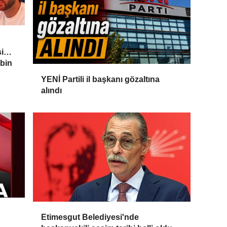
i
 bin
YENİ Partili il başkanı gözaltına
alındı
Etimesgut Belediyesi'nde