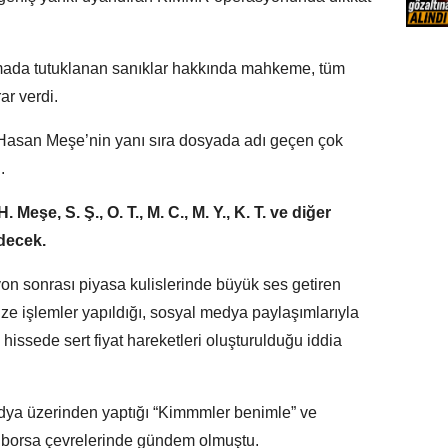
rmada tutuklanan sanıklar hakkında mahkeme, tüm
ar verdi.
Hasan Meşe’nin yanı sıra dosyada adı geçen çok
.
Meşe, S. Ş., O. T., M. C., M. Y., K. T. ve diğer
decek.
on sonrası piyasa kulislerinde büyük ses getiren
e işlemler yapıldığı, sosyal medya paylaşımlarıyla
e hissede sert fiyat hareketleri oluşturulduğu iddia
dya üzerinden yaptığı “Kimmmler benimle” ve
e borsa çevrelerinde gündem olmuştu.