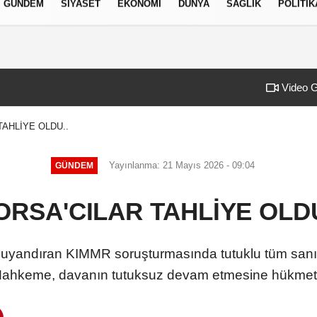
GÜNDEM
SIYASET
EKONOMI
DÜNYA
SAĞLIK
POLITIK
izlilik İlkeleri
Video G
luş cinayetinin kilit ismi S.K'nın yakalandığı Arjantin'den Türkiye'ye iade
06:45
CHP MYK’da ‘truva
TAHLİYE OLDU..
Yayınlanma: 21 Mayıs 2026 - 09:04
GÜNDEM
ORSA'CILAR TAHLİYE OLDU
yandıran KIMMR soruşturmasında tutuklu tüm sanıklar 
ahkeme, davanın tutuksuz devam etmesine hükmett