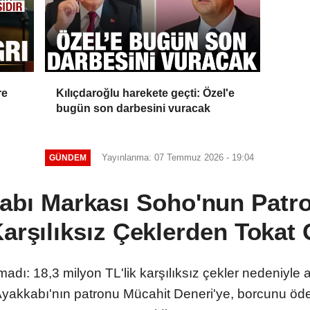
re
Kılıçdaroğlu harekete geçti: Özel'e
bugün son darbesini vuracak
Yayınlanma: 07 Temmuz 2026 - 19:04
GÜNDEM
abı Markası Soho'nun Patr
Karşılıksız Çeklerden Tokat
adı: 18,3 milyon TL'lik karşılıksız çekler nedeniyle 
 Ayakkabı'nın patronu Mücahit Deneri'ye, borcunu 