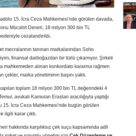
nadolu 15. İcra Ceza Mahkemesi'nde görülen davada,
onu Mücahit Deneri, 18 milyon 300 bin TL
nedeniyle cezalandırıldı.
ret mecralarının tanınan markalarından Soho
iyim, finansal darboğazdan bir türlü çıkamıyor. Şirketi
la mahkemeden alınan konkordato kararına rağmen
an çekler, marka yönetiminin başını yaktı.
i yapılan toplam 18 milyon 300 bin TL değerindeki 4
 Temur, avukatı Kamuran Eraslan aracılığıyla yaptığı
olu 15. İcra Ceza Mahkemesi'nde bugün görülen
ilgili karar çıktı.
eri hakkında karşılıksız çek suçu kapsamında adli
a şirket ve sorumlu yönetim için
Çek Düzenleme ve