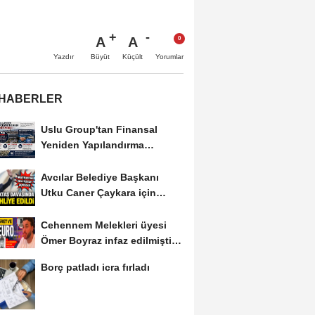
A
A
Büyüt
Küçült
Yazdır
Yorumlar
 HABERLER
Uslu Group'tan Finansal
Yeniden Yapılandırma
başvurusu
Avcılar Belediye Başkanı
Utku Caner Çaykara için
tahliye kararı
Cehennem Melekleri üyesi
Ömer Boyraz infaz edilmişti!
Sır perdesi...
Borç patladı icra fırladı