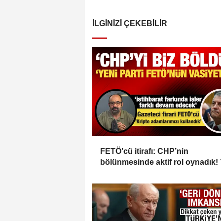
İLGINIZI ÇEKEBILIR
FETÖ’cü itirafı: CHP’nin
bölünmesinde aktif rol oynadık!
Parti FETÖ’nün vasiyetiydi