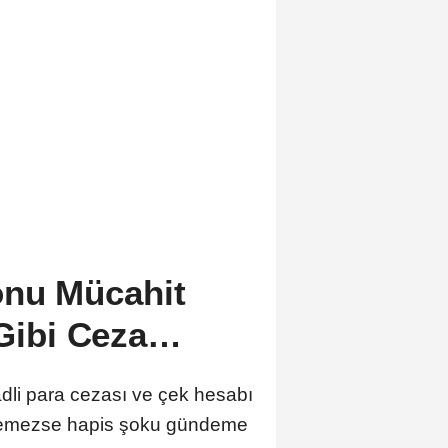
onu Mücahit
 Gibi Ceza…
adli para cezası ve çek hesabı
ödemezse hapis şoku gündeme