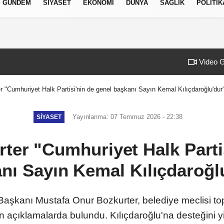
GÜNDEM
SIYASET
EKONOMI
DÜNYA
SAĞLIK
POLITIK
izlilik İlkeleri
Video G
 "Cumhuriyet Halk Partisi'nin de genel başkanı Sayın Kemal Kılıçdaroğlu'dur
Yayınlanma: 07 Temmuz 2026 - 22:38
SIYASET
ter "Cumhuriyet Halk Partis
nı Sayın Kemal Kılıçdaroğl
Başkanı Mustafa Onur Bozkurter, belediye meclisi to
kin açıklamalarda bulundu. Kılıçdaroğlu'na desteğini