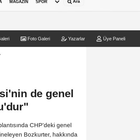
Ara
A
MAGAZIN
SPOR
aleri
Foto Galeri
Yazarlar
Üye Paneli
"
i'nin de genel
u'dur"
plantısında CHP'deki genel
 yineleyen Bozkurter, hakkında