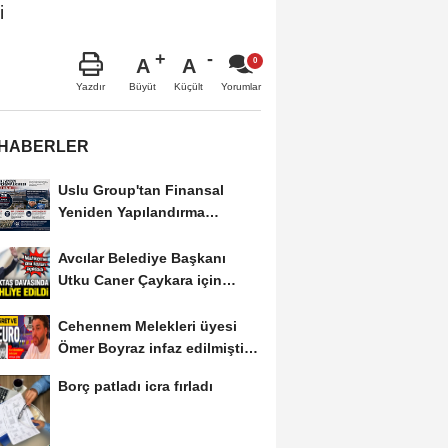
i
A
A
Büyüt
Küçült
Yazdır
Yorumlar
 HABERLER
Uslu Group'tan Finansal
Yeniden Yapılandırma
başvurusu
Avcılar Belediye Başkanı
Utku Caner Çaykara için
tahliye kararı
Cehennem Melekleri üyesi
Ömer Boyraz infaz edilmişti!
Sır perdesi...
Borç patladı icra fırladı