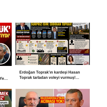
Erdoğan Toprak'ın kardeşi Hasan
Toprak tarladan voleyi vurmuş!
 Yeni
Milyarlarca liralık rant..