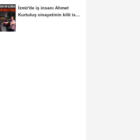
İzmir'de iş insanı Ahmet
Kurtuluş cinayetinin kilit ismi
S.K'nın...