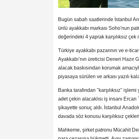
Bugün sabah saatlerinde İstanbul A
ünlü ayakkabı markası Soho'nun patr
değerindeki 4 yaprak karşılıksız çek 
Türkiye ayakkabı pazarının ve e-tica
Ayakkabı’nın üreticisi Deneri Hazır G
alacak baskısından korumak amacıy
piyasaya sürülen ve arkası yazılı kal
Banka tarafından "karşılıksız" işlem
adet çekin alacaklısı iş insanı Ercan
şikayette sonuç aldı. İstanbul Anad
davada söz konusu karşılıksız çeklerle 
Mahkeme, şirket patronu Mücahit Den
para cezasına hükmetti. Aynı zamand