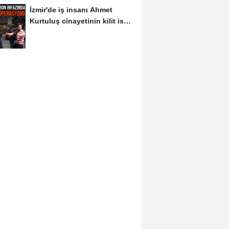
İzmir'de iş insanı Ahmet
Kurtuluş cinayetinin kilit ismi
S.K'nın...