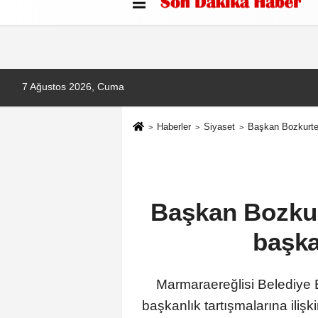
Künye
İletişim
Çerez Politikası
G
7 Ağustos 2026, Cuma
Haberler
Siyaset
Başkan Bozkurter
Başkan Bozkur
başka
Marmaraereğlisi Belediye 
başkanlık tartışmalarına iliş