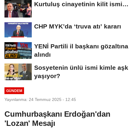
Kurtuluş cinayetinin kilit ismi
S.K'nın...
CHP MYK’da ‘truva atı’ kararı
YENİ Partili il başkanı gözaltına
alındı
Sosyetenin ünlü ismi kimle aşk
yaşıyor?
GÜNDEM
Yayınlanma: 24 Temmuz 2025 - 12:45
Cumhurbaşkanı Erdoğan'dan
'Lozan' Mesajı