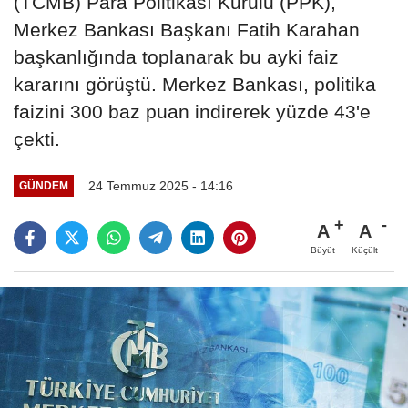
(TCMB) Para Politikası Kurulu (PPK),
Merkez Bankası Başkanı Fatih Karahan
başkanlığında toplanarak bu ayki faiz
kararını görüştü. Merkez Bankası, politika
faizini 300 baz puan indirerek yüzde 43'e
çekti.
24 Temmuz 2025 - 14:16
GÜNDEM
A
A
Büyüt
Küçült