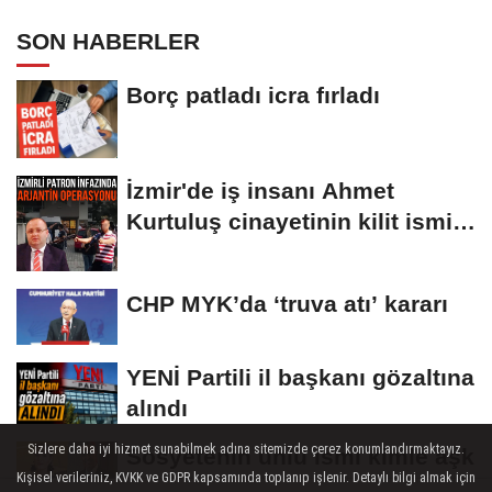
SON HABERLER
Borç patladı icra fırladı
İzmir'de iş insanı Ahmet
Kurtuluş cinayetinin kilit ismi
S.K'nın...
CHP MYK’da ‘truva atı’ kararı
YENİ Partili il başkanı gözaltına
alındı
Sizlere daha iyi hizmet sunabilmek adına sitemizde çerez konumlandırmaktayız.
Sosyetenin ünlü ismi kimle aşk
Kişisel verileriniz, KVKK ve GDPR kapsamında toplanıp işlenir. Detaylı bilgi almak için
yaşıyor?