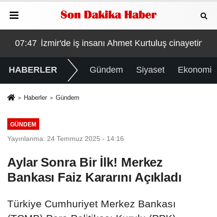
ayetinin kilit ismi S.K'nın yakalandığı Arjantin'den Türkiy
06:45
CHP MYK’da ‘truva atı’ kararı
0
HABERLER
Gündem
Siyaset
Ekonomi
Haberler
Gündem
GÜNDEM
Yayınlanma: 24 Temmuz 2025 - 14:16
Aylar Sonra Bir İlk! Merkez
Bankası Faiz Kararını Açıkladı
Türkiye Cumhuriyet Merkez Bankası