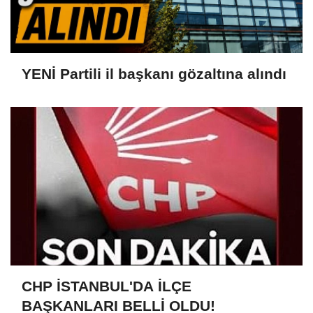
YENİ Partili il başkanı gözaltına alındı
CHP İSTANBUL'DA İLÇE
BAŞKANLARI BELLİ OLDU!