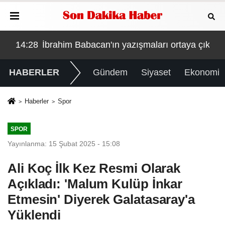
çıktı: Devleti nasıl dolandırmışlar?
14:26
Como'daki 165 milyonluk düğünün ardından d
14:
HABERLER
Gündem
Siyaset
Ekonomi
Haberler
Spor
SPOR
Yayınlanma: 15 Şubat 2025 - 15:08
Ali Koç İlk Kez Resmi Olarak
Açıkladı: 'Malum Kulüp İnkar
Etmesin' Diyerek Galatasaray'a
Yüklendi