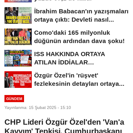
İbrahim Babacan'ın yazışmaları
ortaya çıktı: Devleti nasıl...
Como'daki 165 milyonluk
düğünün ardından dava şoku!
ISS HAKKINDA ORTAYA
ATILAN İDDİALAR
TARTIŞILIYOR. ORTADA BİR
Özgür Özel'in 'rüşvet'
MİLLİ...
fezlekesinin detayları ortaya...
GÜNDEM
Yayınlanma: 15 Şubat 2025 - 15:10
CHP Lideri Özgür Özel'den 'Van'a
Kayyım' Tepkisi, Cumhurbaşkanı