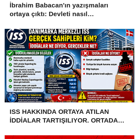
İbrahim Babacan'ın yazışmaları
ortaya çıktı: Devleti nasıl
dolandırmışlar?
ISS HAKKINDA ORTAYA ATILAN
İDDİALAR TARTIŞILIYOR. ORTADA
BİR MİLLİ GÜVENLİK SORUNU MU
VAR?