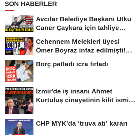
SON HABERLER
Avcılar Belediye Başkanı Utku
Caner Çaykara için tahliye
kararı
Cehennem Melekleri üyesi
Ömer Boyraz infaz edilmişti!
Sır perdesi...
Borç patladı icra fırladı
İzmir'de iş insanı Ahmet
Kurtuluş cinayetinin kilit ismi
S.K'nın...
CHP MYK’da ‘truva atı’ kararı