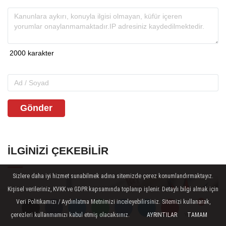
Gönder
İLGINIZI ÇEKEBILIR
Sizlere daha iyi hizmet sunabilmek adına sitemizde çerez konumlandırmaktayız.
Kişisel verileriniz, KVKK ve GDPR kapsamında toplanıp işlenir. Detaylı bilgi almak için
Veri Politikamızı / Aydınlatma Metnimizi inceleyebilirsiniz. Sitemizi kullanarak,
çerezleri kullanmamızı kabul etmiş olacaksınız.
AYRINTILAR
TAMAM
Yorumlar
Yorumlar