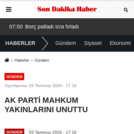
nfaz edilmişti! Sır perdesi aralandı: Hollanda aşireti v
07:50
Borç patladı icra fırladı
07:
HABERLER
Gündem
Siyaset
Ekonomi
Haberler
Gündem
GÜNDEM
Yayınlanma: 03 Temmuz 2024 - 17:16
AK PARTİ MAHKUM
YAKINLARINI UNUTTU
03 Temmuz 2024 - 17:16
GÜNDEM