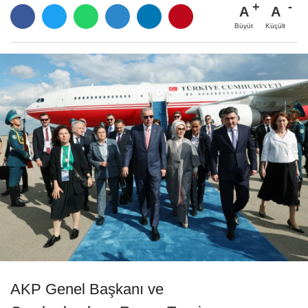
A
A
Büyüt
Küçült
AKP Genel Başkanı ve