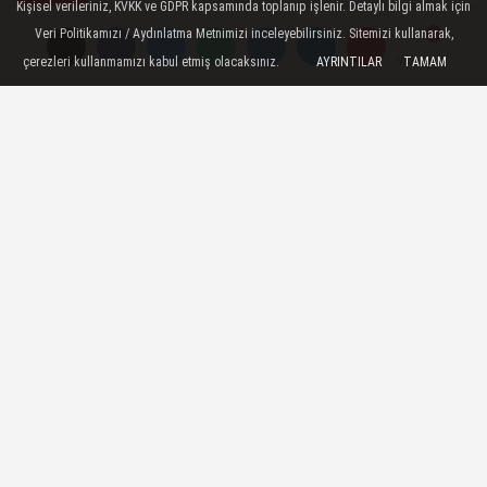
Kişisel verileriniz, KVKK ve GDPR kapsamında toplanıp işlenir. Detaylı bilgi almak için
Yayınlanma: 30 Ekim 2025 - 11:08
Veri Politikamızı / Aydınlatma Metnimizi inceleyebilirsiniz. Sitemizi kullanarak,
çerezleri kullanmamızı kabul etmiş olacaksınız.
AYRINTILAR
TAMAM
Yorumlar
Yorumlar
Bahis Skandalında Flaş Gelişme!
Hakem Zorbay Küçük İlk Kez
Konuştu! Şikayetçi Oldu
TFF'nin açıkladığı bahis oynayan hakemler
listesinde ismi geçen Zorbay Küçük ilk kez
konuştu. Başsavcılığa gelen Küçük,
şikayetçi olduğunu söylerken "Hiçbir bahis
sitesine üye olmadım" dedi.
30 Ekim 2025 - 11:08
GÜNDEM
A
A
Büyüt
Küçült